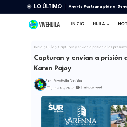
LO ÚLTIMO
Nueva cúpula de la Policía de
institución
INICIO
HUILA
NOT
Inicio
Huila
Capturan y envían a prisión a los presunt
Capturan y envían a prisión a
Karen Pajoy
Por -
ViveHuila Noticias
2 minute read
junio 02, 2026