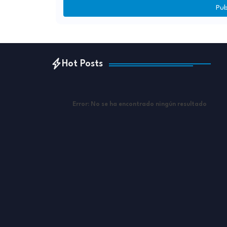
Pub
Hot Posts
Error:
No se ha encontrado ningún resultado