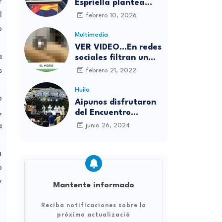
r
Espriella plantea
reformas inmediatas
l
febrero 10, 2026
si llega a la
o
Presidencia y
Multimedia
responde a reciente
VER VIDEO...En redes
encuesta: “No me
a
sociales filtran un
asusta nada”
íntimo y aseguran
s
febrero 21, 2022
que es de La Liendra
y Dani Duke
Huila
o
Aipunos disfrutaron
,
del Encuentro
Departamental de
a
junio 26, 2024
Música Campesina
a
o
y
Mantente informado
Reciba notificaciones sobre la
próxima actualizació