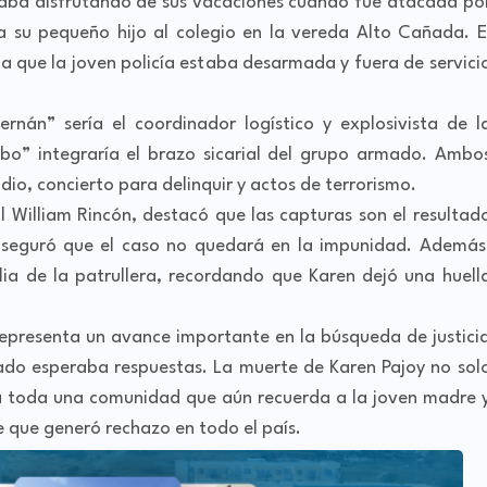
raba disfrutando de sus vacaciones cuando fue atacada po
u pequeño hijo al colegio en la vereda Alto Cañada. E
a que la joven policía estaba desarmada y fuera de servici
ernán” sería el coordinador logístico y explosivista de l
mbo” integraría el brazo sicarial del grupo armado. Ambo
dio, concierto para delinquir y actos de terrorismo.
ral William Rincón, destacó que las capturas son el resultad
 aseguró que el caso no quedará en la impunidad. Además
lia de la patrullera, recordando que Karen dejó una huell
representa un avance importante en la búsqueda de justici
ado esperaba respuestas. La muerte de Karen Pajoy no sol
n a toda una comunidad que aún recuerda a la joven madre 
 que generó rechazo en todo el país.