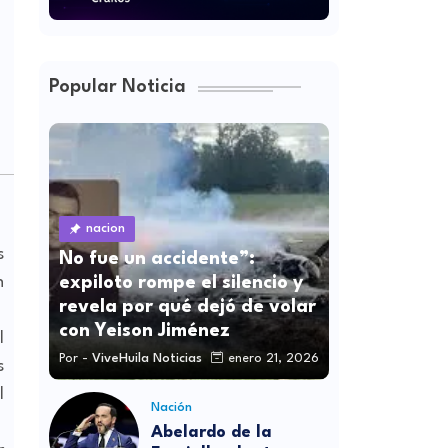
Popular Noticia
nacion
s
No fue un accidente”:
expiloto rompe el silencio y
n
revela por qué dejó de volar
con Yeison Jiménez
l
Por -
ViveHuila Noticias
enero 21, 2026
s
l
Nación
Abelardo de la