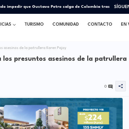
 Abelardo De La Espriella genera tensión dentro de la
SÍGUE
ICIAS
TURISMO
COMUNIDAD
CONTACTO
EN 
os asesinos de la patrullera Karen Pajoy
 los presuntos asesinos de la patrullera
0