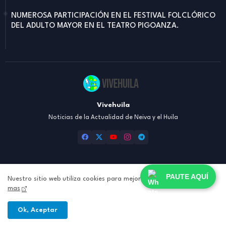
NUMEROSA PARTICIPACIÓN EN EL FESTIVAL FOLCLÓRICO
DEL ADULTO MAYOR EN EL TEATRO PIGOANZA.
Vivehuila
Noticias de la Actualidad de Neiva y el Huila
PAUTE AQUÍ
Nuestro sitio web utiliza cookies para mejorar su experiencia.
Leer
Inicio
Nosotros
Contacto
Política de Privacidad
mas
Todos los Derechos Reservados © 2024 | Diseño elaborado por:
Ok, Aceptar
Conexionweb.co