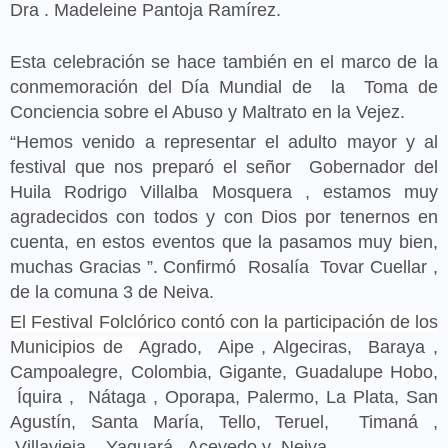
Dra
.
Madeleine Pantoja Ramírez.
Esta celebración se hace también en el marco de la
conmemoración del Día Mundial de
la
Toma de
Conciencia sobre el Abuso y Maltrato en la Vejez.
“Hemos venido a representar el adulto mayor y al
festival que nos preparó el señor
Gobernador
del
Huila Rodrigo Villalba Mosquera
, estamos muy
agradecidos con todos y con Dios por tenernos en
cuenta, en estos eventos que la pasamos muy bien,
muchas
Gracias ”.
Confirmó
Rosalía
Tovar Cuellar
,
de la comuna 3 de Neiva.
El Festival Folclórico contó con la participación de los
Municipios de
Agrado,
Aipe
, Algeciras,
Baraya
,
Campoalegre, Colombia, Gigante, Guadalupe Hobo,
Íquira
,
Nátaga
, Oporapa, Palermo, La Plata, San
Agustín, Santa María, Tello, Teruel,
Timaná
,
Villavieja
,
Yaguará
, Acevedo y
Neiva
.