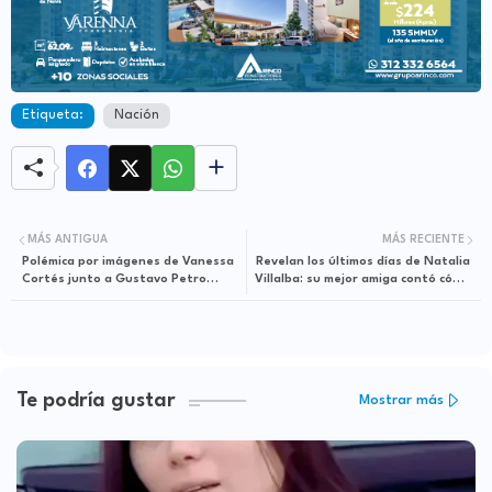
Etiqueta:
Nación
MÁS ANTIGUA
MÁS RECIENTE
Polémica por imágenes de Vanessa
Revelan los últimos días de Natalia
Cortés junto a Gustavo Petro
Villalba: su mejor amiga contó cómo
durante audiencia con el papa León
fueron las últimas conversaciones
XIV
antes del crimen
Te podría gustar
Mostrar más