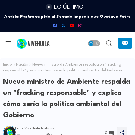
LO ÚLTIMO
Andrés Pastrana pide al Senado impedir que Gustavo Petro
salga de Colombia tras dejar la Presidencia
Inicio
Nación
Nuevo ministro de Ambiente respalda un "fracking
responsable" y explica cómo sería la política ambiental del Gobierno
Nuevo ministro de Ambiente respalda
un "fracking responsable" y explica
cómo sería la política ambiental del
Gobierno
Por -
ViveHuila Noticias
0