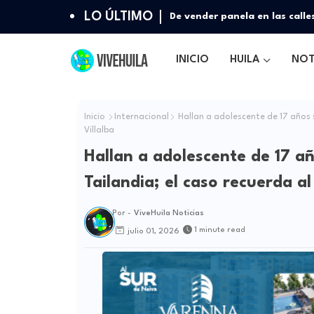
LO ÚLTIMO
Decreto de Petro cambia apor
plataformas
INICIO
HUILA
NOT
Inicio
Internacional
Hallan a adolescente de 17 años s
Villalba
Hallan a adolescente de 17 a
Tailandia; el caso recuerda al
Por -
ViveHuila Noticias
1 minute read
julio 01, 2026