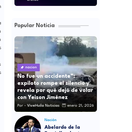
n
a
Popular Noticia
n
n
s
s
nacion
s
No fue un accidente”:
expiloto rompe el silencio y
revela por qué dejó de volar
con Yeison Jiménez
Por -
ViveHuila Noticias
enero 21, 2026
Nación
Abelardo de la