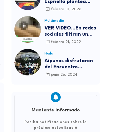
Espriella plantea
reformas inmediatas
febrero 10, 2026
si llega a la
Presidencia y
Multimedia
responde a reciente
VER VIDEO...En redes
encuesta: “No me
sociales filtran un
asusta nada”
íntimo y aseguran
febrero 21, 2022
que es de La Liendra
y Dani Duke
Huila
Aipunos disfrutaron
del Encuentro
Departamental de
junio 26, 2024
Música Campesina
Mantente informado
Reciba notificaciones sobre la
próxima actualizació