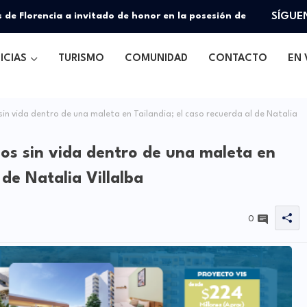
tes a seguridad social de repartidores de Rappi y otras
SÍGUE
ICIAS
TURISMO
COMUNIDAD
CONTACTO
EN 
in vida dentro de una maleta en Tailandia; el caso recuerda al de Natalia
ños sin vida dentro de una maleta en
 de Natalia Villalba
0