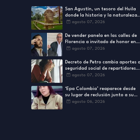
San Agustín, un tesoro del Huila
donde la historia y la naturaleza
se encuentran
agosto 07, 2026
De vender panela en las calles de
Florencia a invitado de honor en
la posesión de Abelardo De La
agosto 07, 2026
Espriella
Decreto de Petro cambia aportes 
seguridad social de repartidores
de Rappi y otras plataformas
agosto 07, 2026
‘Epa Colombia’ reaparece desde
su lugar de reclusión junto a su
abogada y envía mensaje a los
agosto 06, 2026
colombianos