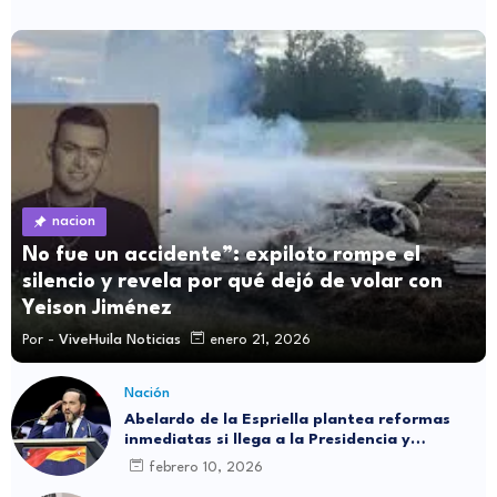
nacion
No fue un accidente”: expiloto rompe el
silencio y revela por qué dejó de volar con
Yeison Jiménez
Por -
ViveHuila Noticias
enero 21, 2026
Nación
Abelardo de la Espriella plantea reformas
inmediatas si llega a la Presidencia y
responde a reciente encuesta: “No me asusta
febrero 10, 2026
nada”