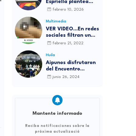
Espriella plantea
reformas inmediatas
febrero 10, 2026
si llega a la
Presidencia y
Multimedia
responde a reciente
VER VIDEO...En redes
encuesta: “No me
sociales filtran un
asusta nada”
íntimo y aseguran
febrero 21, 2022
que es de La Liendra
y Dani Duke
Huila
Aipunos disfrutaron
del Encuentro
Departamental de
junio 26, 2024
Música Campesina
Mantente informado
Reciba notificaciones sobre la
próxima actualizació