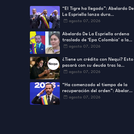
“El Tigre ha llegado”: Abelardo De
La Espriella lanza dura
advertencia contra grupos
agosto 07, 2026
criminales
Abelardo De La Espriella ordena
traslado de ‘Epa Colombia’ a la
cárcel de Picaleña, en Ibagué
agosto 07, 2026
¿Tiene un crédito con Nequi? Esto
pasará con su deuda tras la
separación de Bancolombia
agosto 07, 2026
“Ha comenzado el tiempo de la
recuperación del orden”: Abelard
De La Espriella dio su primer
agosto 07, 2026
discurso como presidente