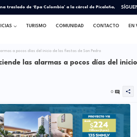
na traslado de ‘Epa Colombia’ a la cárcel de Picaleña,
SÍGUE
ICIAS
TURISMO
COMUNIDAD
CONTACTO
EN 
larmas a pocos días del inicio de las fiestas de San Pedro
iende las alarmas a pocos días del inici
0