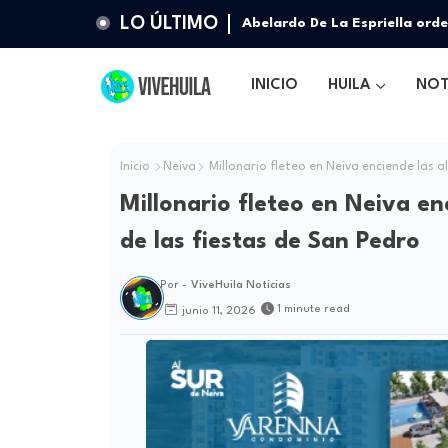
LO ÚLTIMO
Abelardo De La Espriella orde
en Ibagué
INICIO
HUILA
NOT
Inicio
Neiva
Millonario fleteo en Neiva enciende las a
Millonario fleteo en Neiva enc
de las fiestas de San Pedro
Por -
ViveHuila Noticias
1 minute read
junio 11, 2026