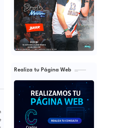
Realiza tu Página Web
n
e
s