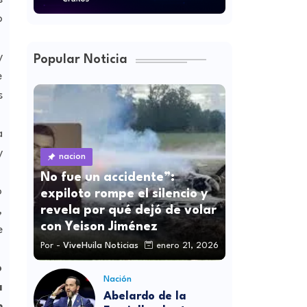
o
y
Popular Noticia
e
s
a
y
nacion
No fue un accidente”:
o
expiloto rompe el silencio y
revela por qué dejó de volar
,
con Yeison Jiménez
e
Por -
ViveHuila Noticias
enero 21, 2026
o
Nación
a
Abelardo de la
n