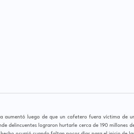
va aumentó luego de que un cafetero fuera víctima de u
onde delincuentes lograron hurtarle cerca de 190 millones d
 hecho ocurrió cuando faltan pocos días para el inicio de la