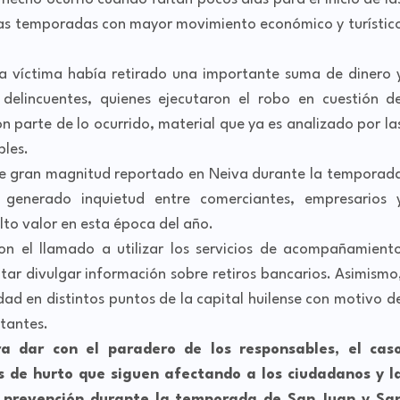
 las temporadas con mayor movimiento económico y turístic
la víctima había retirado una importante suma de dinero 
delincuentes, quienes ejecutaron el robo en cuestión d
 parte de lo ocurrido, material que ya es analizado por la
bles.
o de gran magnitud reportado en Neiva durante la temporad
generado inquietud entre comerciantes, empresarios 
lto valor en esta época del año.
ron el llamado a utilizar los servicios de acompañamient
vitar divulgar información sobre retiros bancarios. Asimismo
dad en distintos puntos de la capital huilense con motivo d
itantes.
a dar con el paradero de los responsables, el cas
s de hurto que siguen afectando a los ciudadanos y l
 prevención durante la temporada de San Juan y Sa