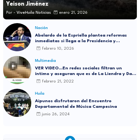
Yeison Jiménez
Por -
ViveHuila Noticias
enero 21, 2026
Nación
Abelardo de la Espriella plantea reformas
inmediatas si llega a la Presidencia y
responde a reciente encuesta: “No me asusta
febrero 10, 2026
nada”
Multimedia
VER VIDEO...En redes sociales filtran un
íntimo y aseguran que es de La Liendra y Dani
Duke
febrero 21, 2022
Huila
Aipunos disfrutaron del Encuentro
Departamental de Música Campesina
junio 26, 2024