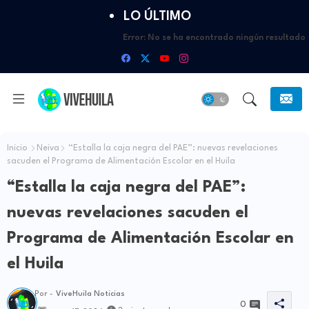
LO ÚLTIMO
Error:
No se ha encontrado ningún resultado
Inicio
Neiva
“Estalla la caja negra del PAE”: nuevas revelaciones
sacuden el Programa de Alimentación Escolar en el Huila
“Estalla la caja negra del PAE”:
nuevas revelaciones sacuden el
Programa de Alimentación Escolar en
el Huila
Por -
ViveHuila Noticias
0