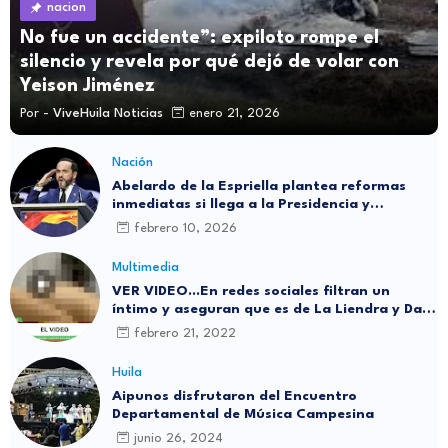
nacion
No fue un accidente”: expiloto rompe el
silencio y revela por qué dejó de volar con
Yeison Jiménez
Por -
ViveHuila Noticias
enero 21, 2026
Nación
Abelardo de la Espriella plantea reformas
inmediatas si llega a la Presidencia y
responde a reciente encuesta: “No me asusta
febrero 10, 2026
nada”
Multimedia
VER VIDEO...En redes sociales filtran un
íntimo y aseguran que es de La Liendra y Dani
Duke
febrero 21, 2022
Huila
Aipunos disfrutaron del Encuentro
Departamental de Música Campesina
junio 26, 2024