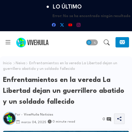
LO ÚLTIMO
Error:
No se ha encontrado ningún resultado
Inicio
Neiva
Enfrentamientos en la vereda La Libertad dejan un
guerrillero abatido y un soldado fallecido
Enfrentamientos en la vereda La
Libertad dejan un guerrillero abatido
y un soldado fallecido
Por -
ViveHuila Noticias
0
0 minute read
marzo 04, 2025